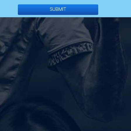
SUBMIT