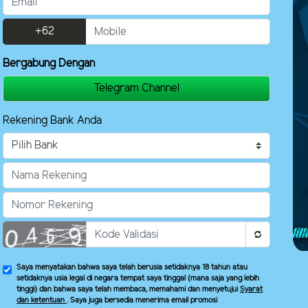
+62
Bergabung Dengan
Telegram Channel
Rekening Bank Anda
Saya menyatakan bahwa saya telah berusia setidaknya 18 tahun atau
setidaknya usia legal di negara tempat saya tinggal (mana saja yang lebih
tinggi) dan bahwa saya telah membaca, memahami dan menyetujui
Syarat
dan ketentuan
. Saya juga bersedia menerima email promosi