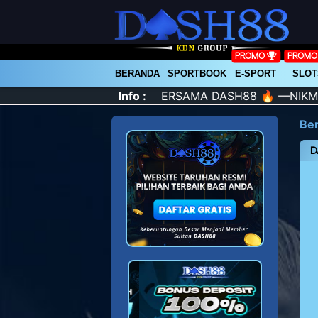
PROMO
PROM
BERANDA
SPORTBOOK
E-SPORT
SLOT
AN AGUSTUS BERSAMA DASH88 🔥 —NIKMATI WELCOME B
Info :
Be
D