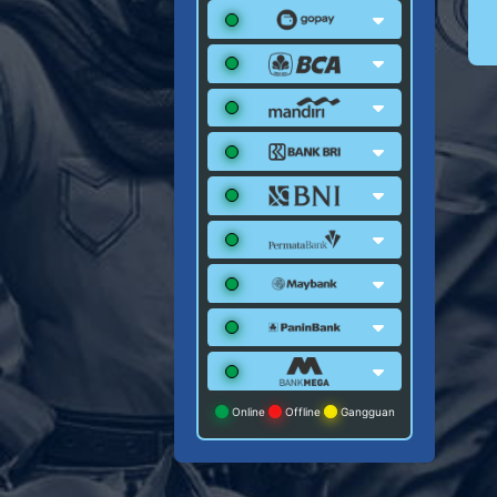
Online
Offline
Gangguan