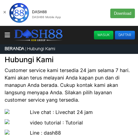
×
DASH88
Download
DASH88 Mobile App
MASUK
DAFTAR
Hubungi Kami
BERANDA
Hubungi Kami
Customer service kami tersedia 24 jam selama 7 hari.
Kami akan terus melayani Anda kapan pun dan di
manapun Anda berada. Cukup kontak kami akan
langsung menyapa Anda. Silakan pilih layanan
customer service yang tersedia.
Live chat : Livechat 24 jam
video tutorial : Tutorial
Line : dash88