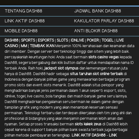
TENTANG DASH88
JADWAL BANK DASH88
LINK AKTIF DASH88
KAKULATOR PARLAY DASH88
MOBILE DASH88
ANTI BLOKIR DASH88
DASH88 |
SPORTS |
ESPORTS |
SLOTS |
IDNLIVE |
POKER |
TOGEL |
LIVE
CASINO |
MM |
TEMBAK IKAN
Menjamin 100% kerahasiaan dan keamanan data
diri member. Dengan server berteknologi tinggi dan sitem yang lebih baik.
percayakanlah keuntungan hoki Anda saat bermain
slots casino vegas
kepada
Dash88, segera bergabung dan klik button daftar untuk mendapatkan nama ID
terbaik Anda. Raih hoki,
jackpot slot olympus
dan kemenangan ratusan juta
hanya di Dash88. Dash88 hadir sebagai
situs taruhan slot online terbaik
di
Indonesia dengan banyak pilihan game yang menawarkan berbagai program
promo slots dan event slots menarik. Dash88 adalah situs pelopor yang
menghadirkan banyak jenis permainan dalam 1 akun seperti esport, slots,
idnlive, togel, live casino, bola tangkas dan masih banyak game seru lainnya.
Dash88 menghadirkan pengalaman seru bermain ke dalam game dengan
tampilan grafik yang modern yang akan menambah keseruan sensasi
permainan. Teknologi terbaru dan terdepan dikerjakan oleh tim yang ahli dan
profesional di bidangnya yang akan menjamin permainan lebih aman dan
nyaman. Setiap proses transaksi bermain
slots kakek zeus
di Dash88 lebih
cepat karena di support banyak pilihan bank swasta terbaik juga berbagai
pilihan metode pembayaran terlengkap.
LINK AKTIF DASH88
-
LINK