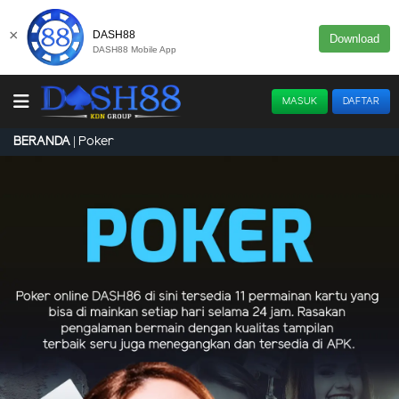
×
DASH88
Download
DASH88 Mobile App
MASUK
DAFTAR
Poker
BERANDA