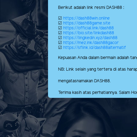
Berikut adalah link resmi DASH88 :
☑
https://dash88win.online
☑
https://dash88game.site
☑
https://official.link/dash88
☑
https://bio.site/linkdash88
☑
https://lingkedin.xyz/dash88
☑
https://mez.ink/dash88gacor
☑
https://sflink.id/dash88alternatif
Kepuasan Anda dalam bermain adalah tan
NB: Link selain yang tertera di atas har
mengatasnamakan DASH88.
Terima kasih atas perhatiannya. Salam H