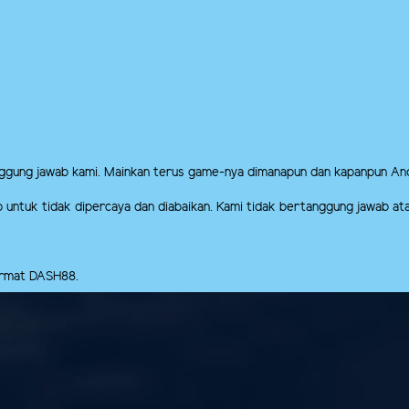
ggung jawab kami. Mainkan terus game-nya dimanapun dan kapanpun An
ap untuk tidak dipercaya dan diabaikan. Kami tidak bertanggung jawab a
ormat DASH88.