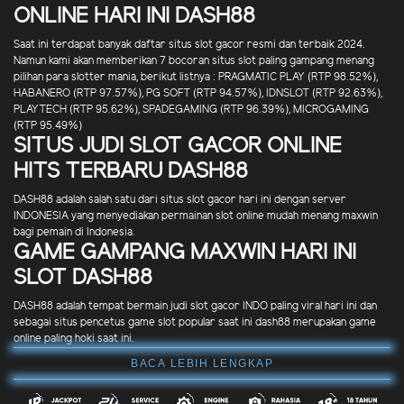
ONLINE HARI INI DASH88
Saat ini terdapat banyak daftar situs slot gacor resmi dan terbaik 2024.
Namun kami akan memberikan 7 bocoran situs slot paling gampang menang
pilihan para slotter mania, berikut listnya : PRAGMATIC PLAY (RTP 98.52%),
HABANERO (RTP 97.57%), PG SOFT (RTP 94.57%), IDNSLOT (RTP 92.63%),
PLAYTECH (RTP 95.62%), SPADEGAMING (RTP 96.39%), MICROGAMING
(RTP 95.49%)
SITUS JUDI SLOT GACOR ONLINE
HITS TERBARU DASH88
DASH88 adalah salah satu dari situs slot gacor hari ini dengan server
INDONESIA yang menyediakan permainan slot online mudah menang maxwin
bagi pemain di Indonesia.
GAME GAMPANG MAXWIN HARI INI
SLOT DASH88
DASH88 adalah tempat bermain judi slot gacor INDO paling viral hari ini dan
sebagai situs pencetus game slot popular saat ini dash88 merupakan game
online paling hoki saat ini.
BACA LEBIH LENGKAP