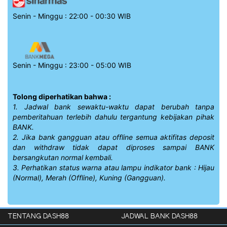
Senin - Minggu : 22:00 - 00:30 WIB
Senin - Minggu : 23:00 - 05:00 WIB
Tolong diperhatikan bahwa :
1. Jadwal bank sewaktu-waktu dapat berubah tanpa
pemberitahuan terlebih dahulu tergantung kebijakan pihak
BANK.
2. Jika bank gangguan atau offline semua aktifitas deposit
dan withdraw tidak dapat diproses sampai BANK
bersangkutan normal kembali.
3. Perhatikan status warna atau lampu indikator bank : Hijau
(Normal), Merah (Offline), Kuning (Gangguan).
TENTANG DASH88
JADWAL BANK DASH88